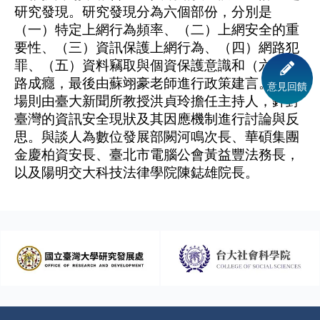
研究發現。研究發現分為六個部份，分別是
（一）特定上網行為頻率、（二）上網安全的重
要性、（三）資訊保護上網行為、（四）網路犯
罪、（五）資料竊取與個資保護意識和（六）網
路成癮，最後由蘇翊豪老師進行政策建言。
下半
意見回饋
場則由臺大新聞所教授洪貞玲擔任主持人，針對
臺灣的資訊安全現狀及其因應機制進行討論與反
思。與談人為數位發展部闕河鳴次長、華碩集團
金慶柏資安長、臺北市電腦公會黃益豐法務長，
以及陽明交大科技法律學院陳鋕雄院長。