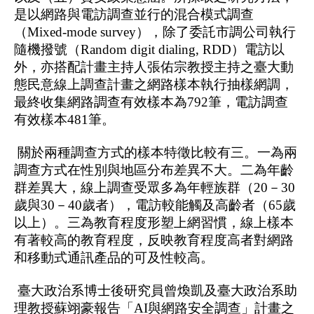
是以網路與電訪調查並行的混合模式調查
（Mixed-mode survey），除了委託市調公司執行
隨機撥號（Random digit dialing, RDD）電訪以
外，亦搭配計畫主持人張佑宗教授主持之臺大動
態民意線上調查計畫之網路樣本執行抽樣網調，
最終收集網路調查有效樣本為792筆，電訪調查
有效樣本481筆。
 關於兩種調查方式的樣本特徵比較有三。一為兩
調查方式在性別與地區分布差異不大。二為年齡
群差異大，線上調查受眾多為年輕族群（20－30
歲與30－40歲者），電訪較能觸及高齡者（65歲
以上）。三為教育程度形塑上網習慣，線上樣本
有著較高的教育程度，反映教育程度高者對網路
和移動式通訊產品的可及性較高。
 臺大政治系博士後研究員曾煥凱及臺大政治系助
理教授蘇翊豪報告「AI與網路安全調查」計畫之